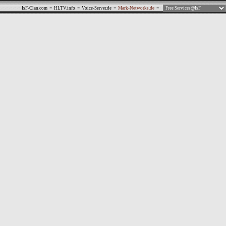
-
-
-
-
IsF-Clan.com
HLTV.info
Voice-Server.de
Mark-Networks.de